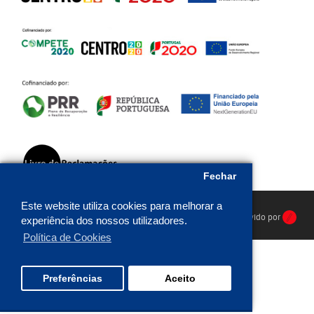
Fechar
Este website utiliza cookies para melhorar a
HR Protecção © 2026. Todos os direitos reservados. Desenvolvido por
experiência dos nossos utilizadores.
Política de Cookies
Preferências
Aceito