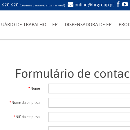
 620 620
online@hrgroup.pt
(chamada para a rede fixa nacional)
TUÁRIO DE TRABALHO
EPI
DISPENSADORA DE EPI
PRO
Formulário de contac
Nome
Nome da empresa
NIF da empresa