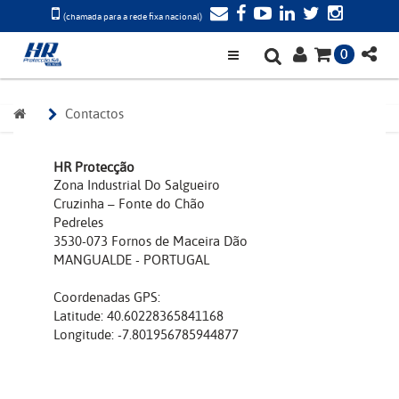
(chamada para a rede fixa nacional)
0
Contactos
HR Protecção
Zona Industrial Do Salgueiro
Cruzinha – Fonte do Chão
Pedreles
3530-073 Fornos de Maceira Dão
MANGUALDE - PORTUGAL
Coordenadas GPS:
Latitude: 40.60228365841168
Longitude: -7.801956785944877