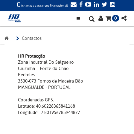
(chamada para a rede fixa nacional)
0
Contactos
HR Protecção
Zona Industrial Do Salgueiro
Cruzinha – Fonte do Chão
Pedreles
3530-073 Fornos de Maceira Dão
MANGUALDE - PORTUGAL
Coordenadas GPS:
Latitude: 40.60228365841168
Longitude: -7.801956785944877