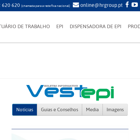
 620 620
online@hrgroup.pt
(chamada para a rede fixa nacional)
TUÁRIO DE TRABALHO
EPI
DISPENSADORA DE EPI
PRO
Notícias
Guias e Conselhos
Media
Imagens