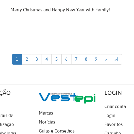
Merry Christmas and Happy New Year with Family!
1
2
3
4
5
6
7
8
9
>
>|
ÇÃO
LOGIN
Criar conta
Marcas
rais de
Login
Notícias
lização
Favoritos
Guias e Conselhos
mbologia
Carrinho