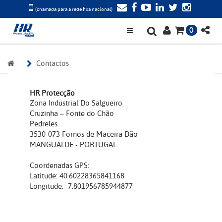
(chamada para a rede fixa nacional)
0
Contactos
HR Protecção
Zona Industrial Do Salgueiro
Cruzinha – Fonte do Chão
Pedreles
3530-073 Fornos de Maceira Dão
MANGUALDE - PORTUGAL
Coordenadas GPS:
Latitude: 40.60228365841168
Longitude: -7.801956785944877