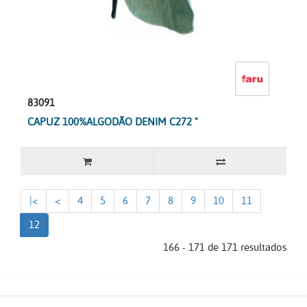
83091
CAPUZ 100%ALGODÃO DENIM C272 "
|<
<
4
5
6
7
8
9
10
11
12
166 - 171 de 171 resultados