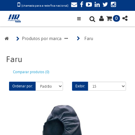
(chamada para a rede fixa nacional)
0
Produtos por marca
Faru 
Faru
Comparar produtos (0)
Ordenar por:
Exibir: