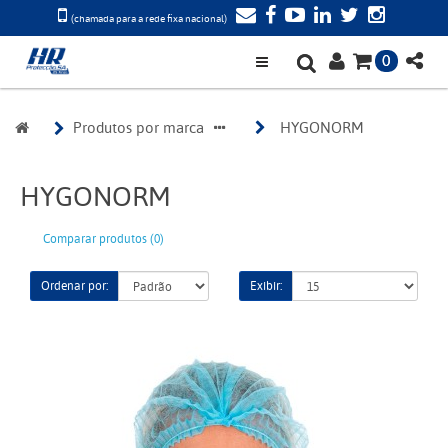
(chamada para a rede fixa nacional)
0
Produtos por marca
HYGONORM
HYGONORM
Comparar produtos (0)
Ordenar por:
Exibir: