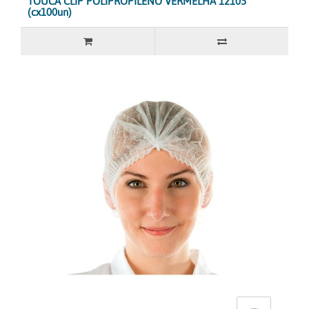
TOUCA CLIP POLIPROPILENO VERMELHA 12105
(cx100un)