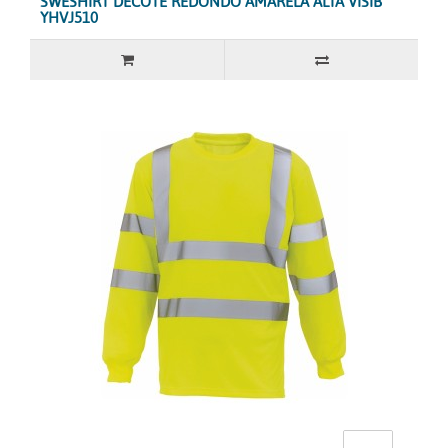
SWESHIRT DECOTE REDONDO AMARELA ALTA VISIB
YHVJ510