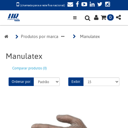
(chamada para a rede fixa nacional)
0
Produtos por marca
Manulatex 
Manulatex
Comparar produtos (0)
Ordenar por:
Exibir: