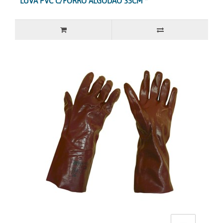
LUVA PVC C/FORRO ALGODAO 35CM *