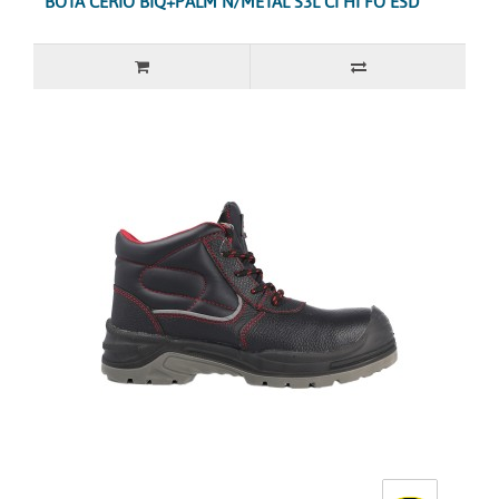
BOTA CERIO BIQ+PALM N/METAL S3L CI HI FO ESD