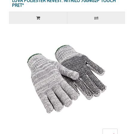
LUVA POLIÉSTER REVEST. NITRILO 700NG2P TOUCH
PRET*