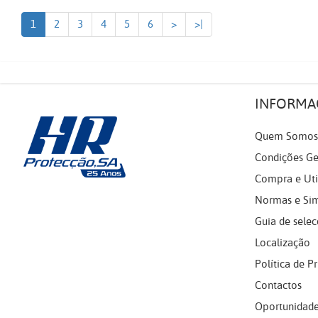
1
2
3
4
5
6
>
>|
INFORMA
Quem Somos
Condições Ge
Compra e Uti
Normas e Si
Guia de selec
Localização
Política de P
Contactos
Oportunidade