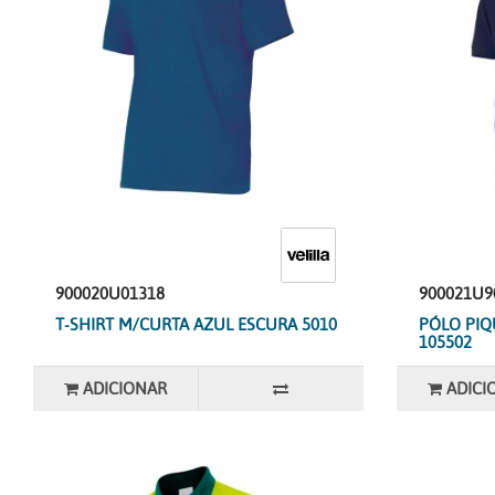
900020U01318
900021U9
T-SHIRT M/CURTA AZUL ESCURA 5010
PÓLO PIQ
105502
ADICIONAR
ADICI