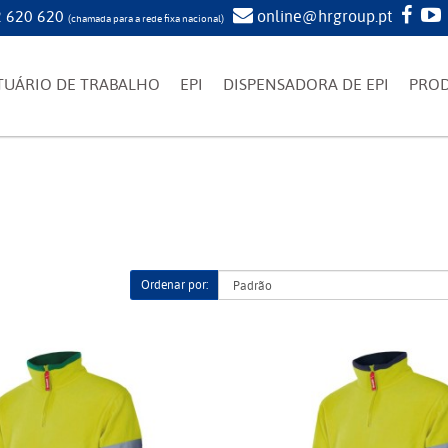
 620 620
online@hrgroup.pt
(chamada para a rede fixa nacional)
TUÁRIO DE TRABALHO
EPI
DISPENSADORA DE EPI
PRO
Ordenar por: