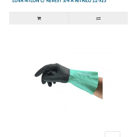
LUVA NYLON C/ REVEST 3/4 A NITRILO 11-925"