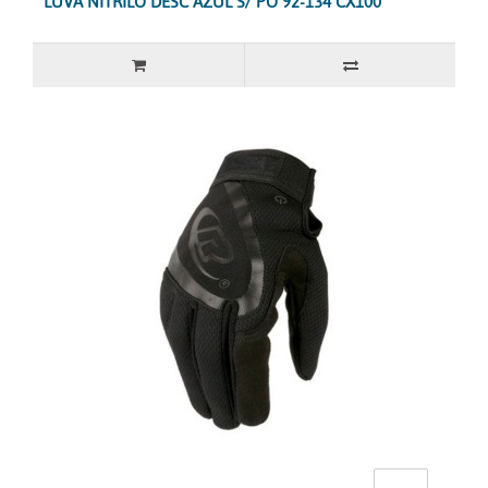
LUVA NITRILO DESC AZUL S/ PÓ 92-134 CX100