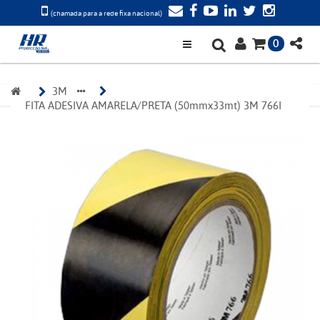
(chamada para a rede fixa nacional)
0
3M 
FITA ADESIVA AMARELA/PRETA (50mmx33mt) 3M 766I