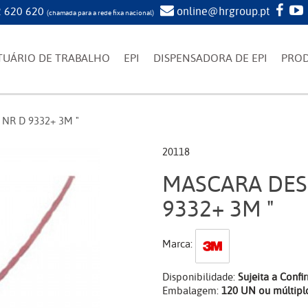
 620 620
online@hrgroup.pt
(chamada para a rede fixa nacional)
TUÁRIO DE TRABALHO
EPI
DISPENSADORA DE EPI
PRO
NR D 9332+ 3M "
20118
MASCARA DESC
9332+ 3M "
Marca:
Disponibilidade:
Sujeita a Conf
Embalagem:
120 UN ou múltipl