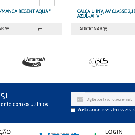
M/MANGA REGENT AQUA "
CALÇA U INV, AV CLASSE 2,1
AZUL+AHV "
AR
ADICIONAR
S!
mente com os últimos
Aceita com os nossos
termos e con
ÇÃO
LOGIN