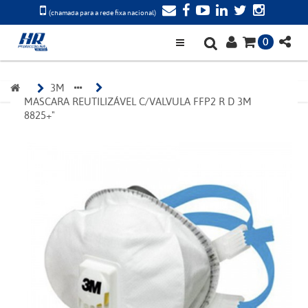
(chamada para a rede fixa nacional)
0
3M 
MASCARA REUTILIZÁVEL C/VALVULA FFP2 R D 3M 
8825+"