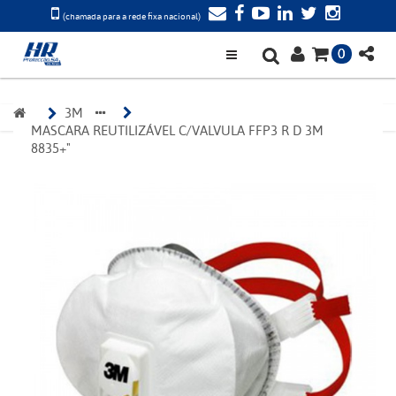
(chamada para a rede fixa nacional)
0
3M 
MASCARA REUTILIZÁVEL C/VALVULA FFP3 R D 3M 
8835+"