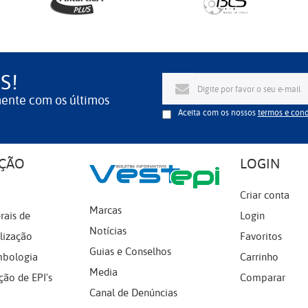
S!
mente com os últimos
Aceita com os nossos
termos e con
ÇÃO
LOGIN
Criar conta
Marcas
rais de
Login
Notícias
lização
Favoritos
Guias e Conselhos
mbologia
Carrinho
Media
ção de EPI's
Comparar
Canal de Denúncias