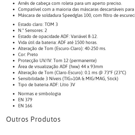
Arnês de cabeça com roleta para um aperto preciso.
Compatível com a maioria das máscaras descartáveis para
Máscara de soldadura Speedglas 100, com filtro de escurec
Estado claro: TOM 3
N.º Sensores: 2
Estado de opacidade ADF: Variável 8-12.
Vida útil da bateria: ADF até 1500 horas.
Alteração de Tom (Escuro-Claro): 40-250 ms.
Cor: Preto
Protecção UV/IV: Tom 12 (permanente)
Área de visualização ADF (hxw) 44 x 93mm
Alteração de Tom (Claro-Escuro): 0.1 ms @ 73°F (23°C)
Sensibilidade 3 Níveis (TIG>10A & MIG/MAG, Stick)
Tipo de bateria ADF: Lítio 3V
Normas e simbologia
EN 379
EN 166
Outros Produtos