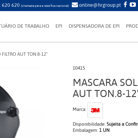
 620 620
online@hrgroup.pt
(chamada para a rede fixa nacional)
TUÁRIO DE TRABALHO
EPI
DISPENSADORA DE EPI
PRO
FILTRO AUT TON.8-12"
10415
MASCARA SOLD
AUT TON.8-12
Marca:
Disponibilidade:
Sujeita a Conf
Embalagem:
1 UN