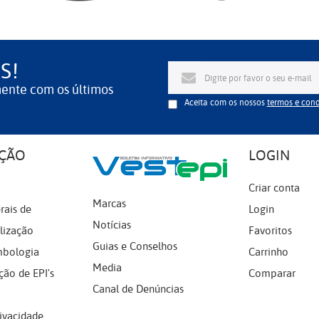
S!
mente com os últimos
Aceita com os nossos
termos e con
ÇÃO
LOGIN
Criar conta
Marcas
rais de
Login
Notícias
lização
Favoritos
Guias e Conselhos
mbologia
Carrinho
Media
ção de EPI's
Comparar
Canal de Denúncias
rivacidade