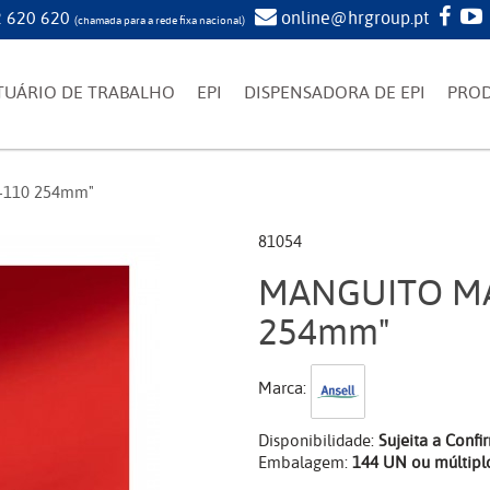
 620 620
online@hrgroup.pt
(chamada para a rede fixa nacional)
TUÁRIO DE TRABALHO
EPI
DISPENSADORA DE EPI
PRO
-110 254mm"
81054
MANGUITO MA
254mm"
Marca:
Disponibilidade:
Sujeita a Conf
Embalagem:
144 UN ou múltipl