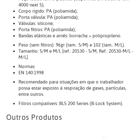
4000 next S);
Corpo rígido: PA (poliamida);
Porta válvula: PA (poliamida);
Válvulas: silicone;
Porta filtros: PA (poliamida);
Bandas elásticas e arnês: borracha + polipropileno.
Peso (sem filtros): 96gr (tam.: S/M) e 102 (tam.: M/L).
Tamanho: S/M e M/L [ref.: 20530 - S/M, Ref.: 20530-M/L -
M/L].
Normas:
EN 140:1998
Recomendado para situações em que o trabalhador
possa estar exposto à respiração de gases, partículas,
entre outros.
Filtros compatíveis: BLS 200 Series (B-Lock System).
Outros Produtos