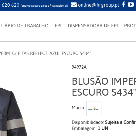
 620 620
online@hrgroup.pt
(chamada para a rede fixa nacional)
TUÁRIO DE TRABALHO
EPI
DISPENSADORA DE EPI
PRO
ERM. C/ FITAS REFLECT. AZUL ESCURO S434"
94972A
BLUSÃO IMPER
ESCURO S434
Marca:
Disponibilidade:
Sujeita a Conf
Embalagem:
1 UN