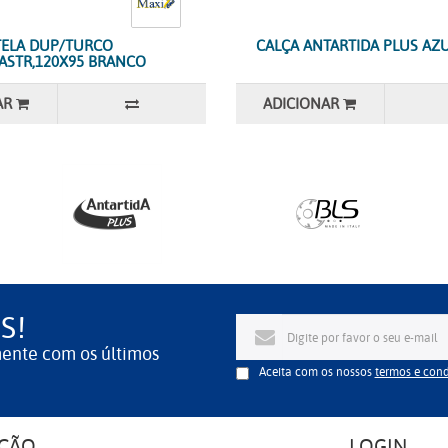
TELA DUP/TURCO
CALÇA ANTARTIDA PLUS AZU
NASTR,120X95 BRANCO
AR
ADICIONAR
S!
mente com os últimos
Aceita com os nossos
termos e con
ÇÃO
LOGIN