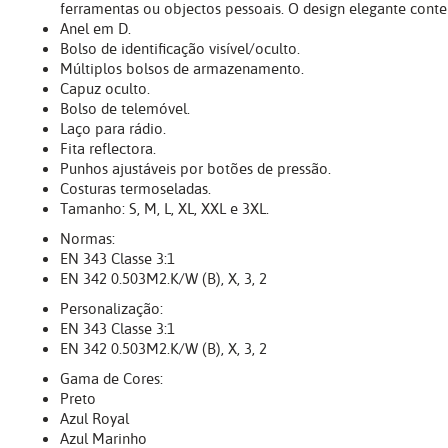
ferramentas ou objectos pessoais. O design elegante cont
Anel em D.
Bolso de identificação visível/oculto.
Múltiplos bolsos de armazenamento.
Capuz oculto.
Bolso de telemóvel.
Laço para rádio.
Fita reflectora.
Punhos ajustáveis por botões de pressão.
Costuras termoseladas.
Tamanho: S, M, L, XL, XXL e 3XL.
Normas:
EN 343 Classe 3:1
EN 342 0.503M2.K/W (B), X, 3, 2
Personalização:
EN 343 Classe 3:1
EN 342 0.503M2.K/W (B), X, 3, 2
Gama de Cores:
Preto
Azul Royal
Azul Marinho