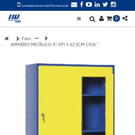
(chamada para a rede fixa nacional)
0
Faru 
ARMÁRIO METÁLICO P/ EPI´S 62.5CM C916 "