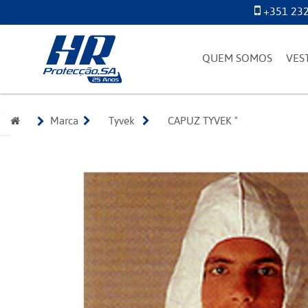
+351 232
QUEM SOMOS
VES
Marca
Tyvek 
CAPUZ TYVEK "