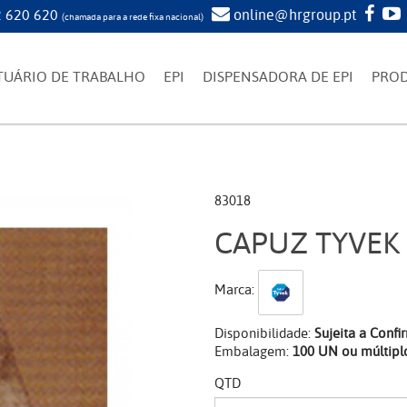
 620 620
online@hrgroup.pt
(chamada para a rede fixa nacional)
TUÁRIO DE TRABALHO
EPI
DISPENSADORA DE EPI
PRO
83018
CAPUZ TYVEK 
Marca:
Disponibilidade:
Sujeita a Conf
Embalagem:
100 UN ou múltipl
QTD