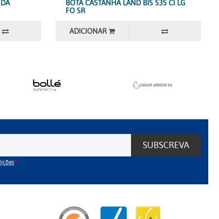
NDA
BOTA CASTANHA LAND BIS S3S CI LG
FO SR
ADICIONAR
SUBSCREVA
dições