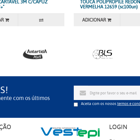
CARTÁVEL 3M C/CAPUZ
TOUCA POLIPROPILE REDO
+"
VERMELHA 12659 (sc100un)
AR
ADICIONAR
S!
mente com os últimos
Aceita com os nossos
termos e con
ÇÃO
LOGIN