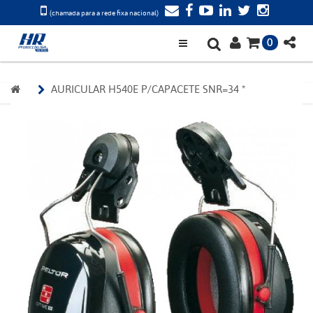
(chamada para a rede fixa nacional)
0
AURICULAR H540E P/CAPACETE SNR=34 *