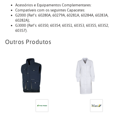
Acessórios e Equipamentos Complementares:
Compatíveis com os seguintes Capacetes:
G2000 (Ref’s: 60280A, 60279A, 60281A, 60284A, 60283A,
60282A);
G3000 (Ref’s: 60350, 60354, 60351, 60353, 60355, 60352,
60357).
Outros Produtos