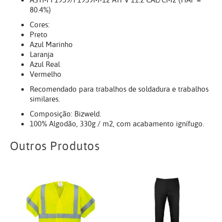
ASTM F1959/F1959M-12 ATPV 11.2 CAL/CM2 (HAF =
80.4%)
Cores:
Preto
Azul Marinho
Laranja
Azul Real
Vermelho
Recomendado para trabalhos de soldadura e trabalhos
similares.
Composição: Bizweld.
100% Algodão, 330g / m2, com acabamento ignífugo.
Outros Produtos