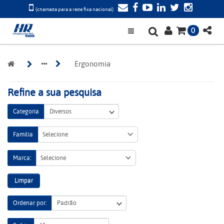
(chamada para a rede fixa nacional)
0
Ergonomia
Refine a sua pesquisa
Categoria
Família
Selecione
Marca:
Selecione
Limpar
Ordenar por: