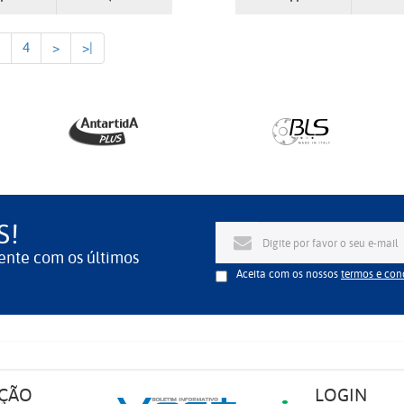
4
>
>|
S!
ente com os últimos
Aceita com os nossos
termos e con
ÇÃO
LOGIN