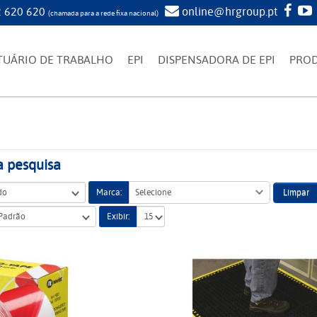
 620 620
online@hrgroup.pt
(chamada para a rede fixa nacional)
TUÁRIO DE TRABALHO
EPI
DISPENSADORA DE EPI
PRO
a pesquisa
Limpar
Marca:
Selecione
Exibir: