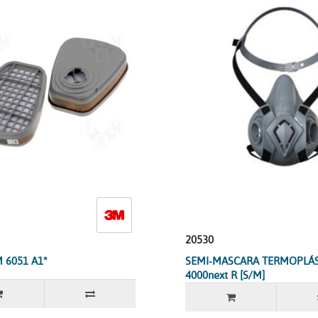
20530
 6051 A1*
SEMI-MASCARA TERMOPLÁS
4000next R [S/M]