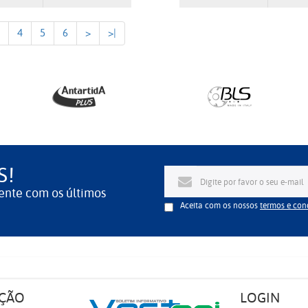
4
5
6
>
>|
S!
ente com os últimos
Aceita com os nossos
termos e con
ÇÃO
LOGIN