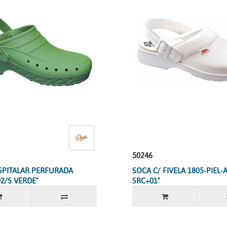
50246
SPITALAR PERFURADA
SOCA C/ FIVELA 1805-PIEL
02/S VERDE"
SRC+01"