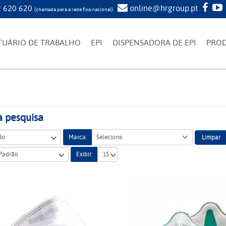
 620 620
online@hrgroup.pt
(chamada para a rede fixa nacional)
TUÁRIO DE TRABALHO
EPI
DISPENSADORA DE EPI
PRO
a pesquisa
Limpar
Marca:
Selecione
Exibir: