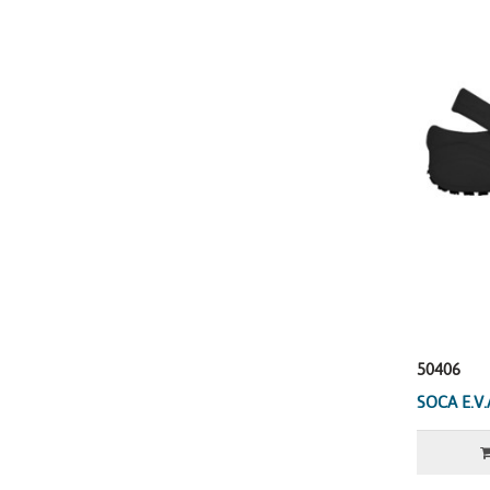
50406
SOCA E.V