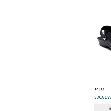
50436
SOCA E.V