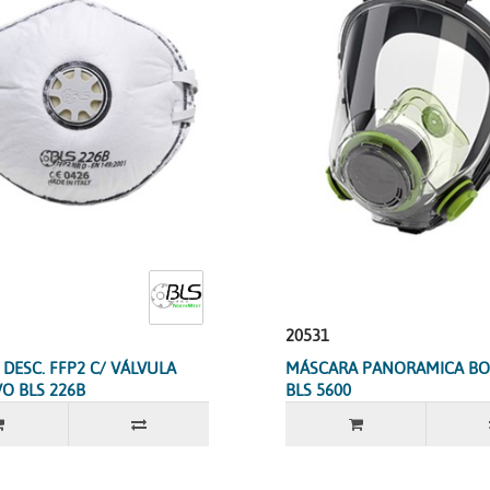
20531
DESC. FFP2 C/ VÁLVULA
MÁSCARA PANORAMICA B
VO BLS 226B
BLS 5600