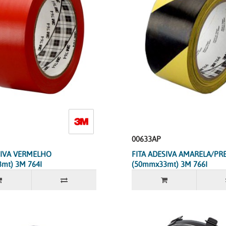
00633AP
SIVA VERMELHO
FITA ADESIVA AMARELA/PR
mt) 3M 764I
(50mmx33mt) 3M 766I