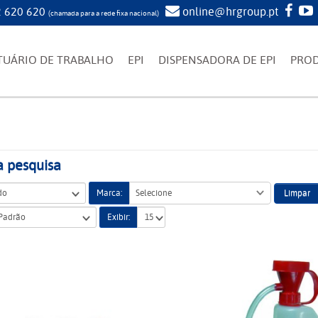
 620 620
online@hrgroup.pt
(chamada para a rede fixa nacional)
TUÁRIO DE TRABALHO
EPI
DISPENSADORA DE EPI
PRO
a pesquisa
Limpar
Marca:
Selecione
Exibir: