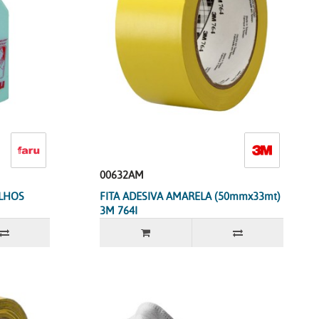
00632AM
OLHOS
FITA ADESIVA AMARELA (50mmx33mt)
3M 764I