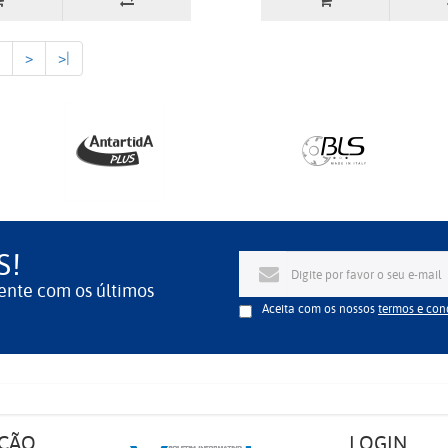
>
>|
S!
ente com os últimos
Aceita com os nossos
termos e con
ÇÃO
LOGIN