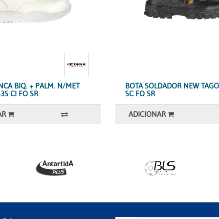
CA BIQ. + PALM. N/MET
BOTA SOLDADOR NEW TAGO 
S CI FO SR
SC FO SR
AR
ADICIONAR