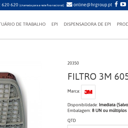
 620 620
online@hrgroup.pt
(chamada para a rede fixa nacional)
TUÁRIO DE TRABALHO
EPI
DISPENSADORA DE EPI
PRO
20350
FILTRO 3M 605
Marca:
Disponibilidade:
Imediata (Salv
Embalagem:
8 UN ou múltiplos
QTD