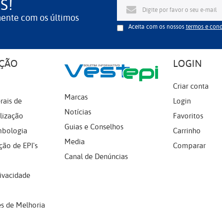
S!
mente com os últimos
Aceita com os nossos
termos e con
ÇÃO
LOGIN
Criar conta
Marcas
rais de
Login
Notícias
lização
Favoritos
Guias e Conselhos
mbologia
Carrinho
Media
ção de EPI's
Comparar
Canal de Denúncias
rivacidade
s de Melhoria