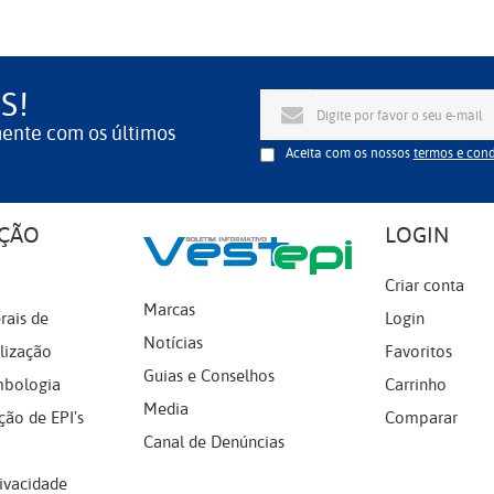
S!
mente com os últimos
Aceita com os nossos
termos e con
ÇÃO
LOGIN
Criar conta
Marcas
rais de
Login
Notícias
lização
Favoritos
Guias e Conselhos
mbologia
Carrinho
Media
ção de EPI's
Comparar
Canal de Denúncias
rivacidade