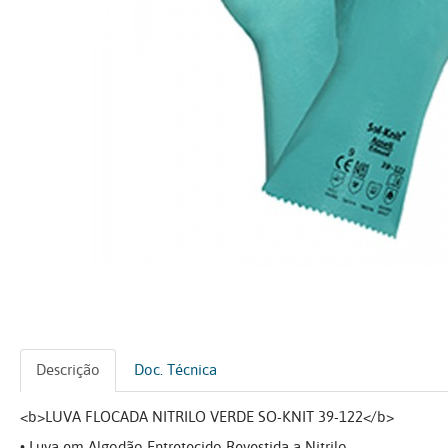
Descrição
Doc. Técnica
<b>LUVA FLOCADA NITRILO VERDE SO-KNIT 39-122</b>
• Luva em Algodão Entretecido Revestida a Nitrilo.