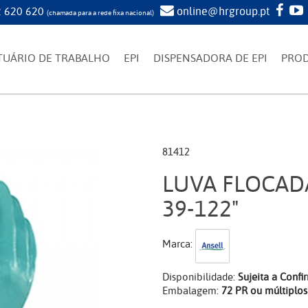
 620 620
online@hrgroup.pt
(chamada para a rede fixa nacional)
TUÁRIO DE TRABALHO
EPI
DISPENSADORA DE EPI
PRO
81412
LUVA FLOCADA
39-122"
Marca:
Disponibilidade:
Sujeita a Conf
Embalagem:
72 PR ou múltiplos