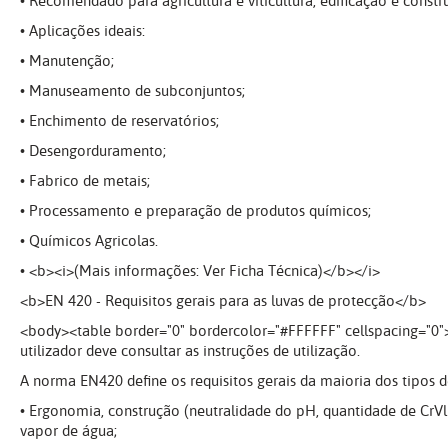
• Recomendado para agricultura e viticultura, edificação e constr
• Aplicações ideais:
• Manutenção;
• Manuseamento de subconjuntos;
• Enchimento de reservatórios;
• Desengorduramento;
• Fabrico de metais;
• Processamento e preparação de produtos químicos;
• Químicos Agricolas.
• <b><i>(Mais informações: Ver Ficha Técnica)</b></i>
<b>EN 420 - Requisitos gerais para as luvas de protecção</b>
<body><table border="0" bordercolor="#FFFFFF" cellspacing="0"
utilizador deve consultar as instruções de utilização.
A norma EN420 define os requisitos gerais da maioria dos tipos 
• Ergonomia, construção (neutralidade do pH, quantidade de CrVl
vapor de água;