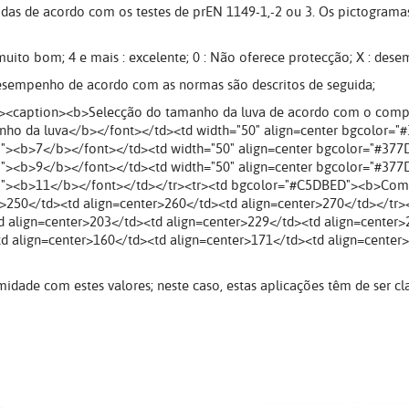
didas de acordo com os testes de prEN 1149-1,-2 ou 3. Os pictograma
 muito bom; 4 e mais : excelente; 0 : Não oferece protecção; X : de
 desempenho de acordo com as normas são descritos de seguida;
"><caption><b>Selecção do tamanho da luva de acordo com o compr
ho da luva</b></font></td><td width="50" align=center bgcolor="
F"><b>7</b></font></td><td width="50" align=center bgcolor="#37
F"><b>9</b></font></td><td width="50" align=center bgcolor="#37
FFF"><b>11</b></font></td></tr><tr><td bgcolor="#C5DBED"><b>Co
er>250</td><td align=center>260</td><td align=center>270</td></t
d align=center>203</td><td align=center>229</td><td align=center>
ign=center>160</td><td align=center>171</td><td align=center>1
dade com estes valores; neste caso, estas aplicações têm de ser cla