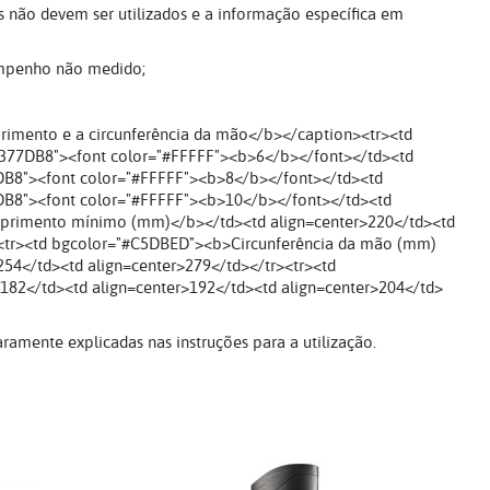
s não devem ser utilizados e a informação específica em
sempenho não medido;
imento e a circunferência da mão</b></caption><tr><td
#377DB8"><font color="#FFFFF"><b>6</b></font></td><td
7DB8"><font color="#FFFFF"><b>8</b></font></td><td
7DB8"><font color="#FFFFF"><b>10</b></font></td><td
mprimento mínimo (mm)</b></td><td align=center>220</td><td
r><tr><td bgcolor="#C5DBED"><b>Circunferência da mão (mm)
254</td><td align=center>279</td></tr><tr><td
82</td><td align=center>192</td><td align=center>204</td>
ramente explicadas nas instruções para a utilização.