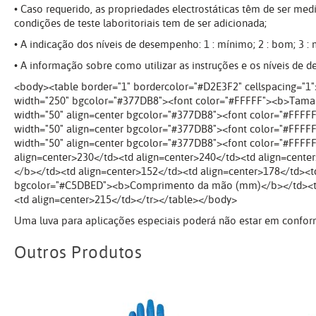
• Caso requerido, as propriedades electrostáticas têm de ser me
condições de teste laboritoriais tem de ser adicionada;
• A indicação dos níveis de desempenho: 1 : mínimo; 2 : bom; 3 :
• A informação sobre como utilizar as instruções e os níveis de
<body><table border="1" bordercolor="#D2E3F2" cellspacing="1
width="250" bgcolor="#377DB8"><font color="#FFFFF"><b>Taman
width="50" align=center bgcolor="#377DB8"><font color="#FFFF
width="50" align=center bgcolor="#377DB8"><font color="#FFFF
width="50" align=center bgcolor="#377DB8"><font color="#FF
align=center>230</td><td align=center>240</td><td align=cent
</b></td><td align=center>152</td><td align=center>178</td><t
bgcolor="#C5DBED"><b>Comprimento da mão (mm)</b></td><td al
<td align=center>215</td></tr></table></body>
Uma luva para aplicações especiais poderá não estar em conformi
Outros Produtos