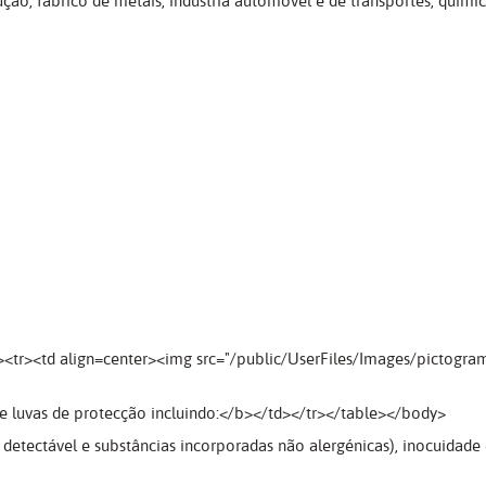
ução, fabrico de metais, industria automóvel e de transportes, quími
><tr><td align=center><img src="/public/UserFiles/Images/pictogra
de luvas de protecção incluindo:</b></td></tr></table></body>
 detectável e substâncias incorporadas não alergénicas), inocuidade