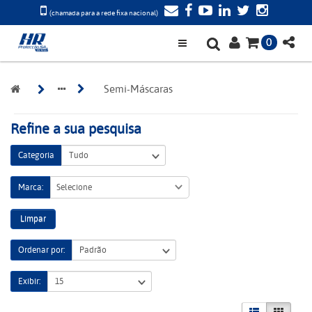
(chamada para a rede fixa nacional)
0
Semi-Máscaras
Refine a sua pesquisa
Categoria
Marca:
Selecione
Limpar
Ordenar por:
Exibir: