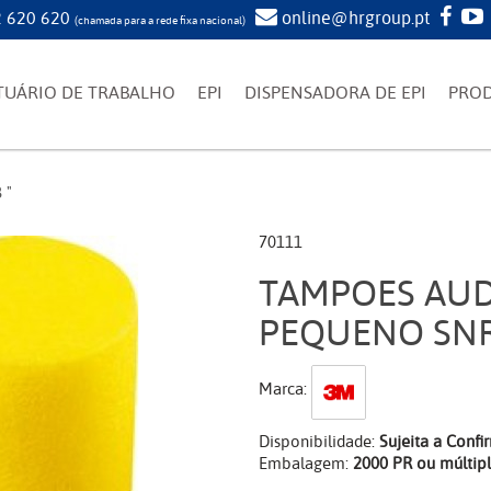
 620 620
online@hrgroup.pt
(chamada para a rede fixa nacional)
TUÁRIO DE TRABALHO
EPI
DISPENSADORA DE EPI
PRO
 "
70111
TAMPOES AUDI
PEQUENO SNR
Marca:
Disponibilidade:
Sujeita a Conf
Embalagem:
2000 PR ou múltip