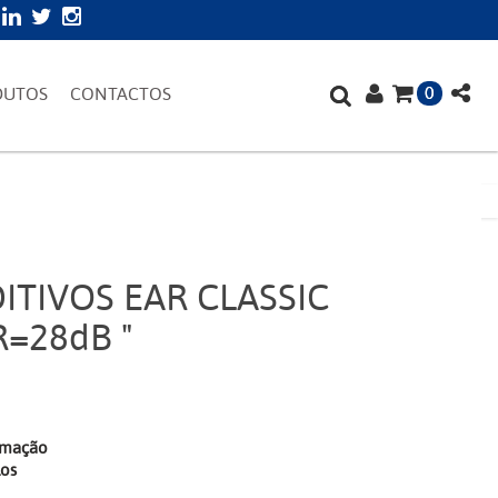
0
DUTOS
CONTACTOS
TIVOS EAR CLASSIC
=28dB "
irmação
los