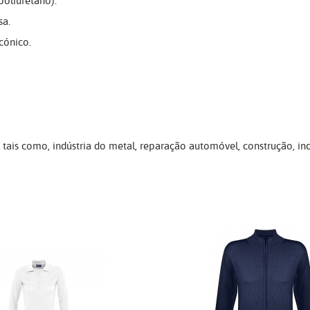
oliuretano).
sa.
cónico.
is como, indústria do metal, reparação automóvel, construção, indús