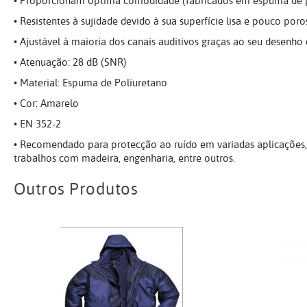
• Proporcionam óptima comodidade (fabricados em espuma de p
• Resistentes à sujidade devido à sua superfície lisa e pouco poro
• Ajustável à maioria dos canais auditivos graças ao seu desenho 
• Atenuação: 28 dB (SNR)
• Material: Espuma de Poliuretano
• Cor: Amarelo
• EN 352-2
• Recomendado para protecção ao ruído em variadas aplicações, ta
trabalhos com madeira, engenharia, entre outros.
Outros Produtos