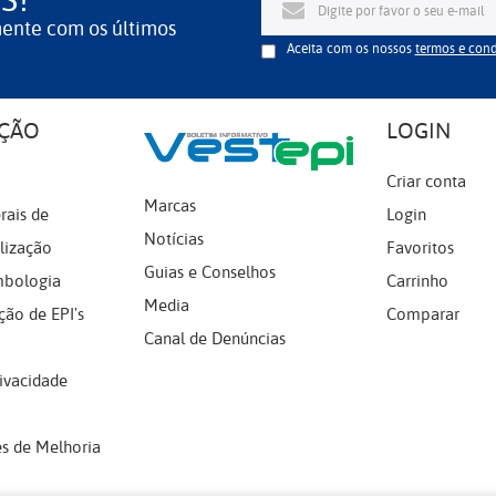
S!
mente com os últimos
Aceita com os nossos
termos e con
ÇÃO
LOGIN
Criar conta
Marcas
rais de
Login
Notícias
lização
Favoritos
Guias e Conselhos
mbologia
Carrinho
Media
ção de EPI's
Comparar
Canal de Denúncias
rivacidade
s de Melhoria