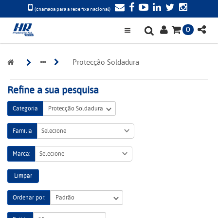
(chamada para a rede fixa nacional)
0
Protecção Soldadura
Refine a sua pesquisa
Categoria
Família
Selecione
Marca:
Selecione
Limpar
Ordenar por: