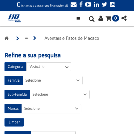
(chamada para a rede fixa nacional)
0
Aventais e Fatos de Macaco
Refine a sua pesquisa
Categoria
Família
Selecione
Sub-Família
Selecione
Marca:
Selecione
Limpar