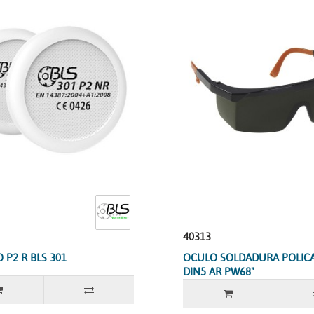
40313
 P2 R BLS 301
OCULO SOLDADURA POLIC
DIN5 AR PW68"