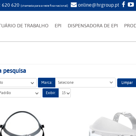
 620 620
online@hrgroup.pt
(chamada para a rede fixa nacional)
TUÁRIO DE TRABALHO
EPI
DISPENSADORA DE EPI
PRO
a pesquisa
Limpar
Marca:
Selecione
Exibir: