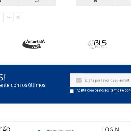
>
>|
S!
ente com os últimos
Aceita com os nossos
termos e con
ÇÃO
LOGIN