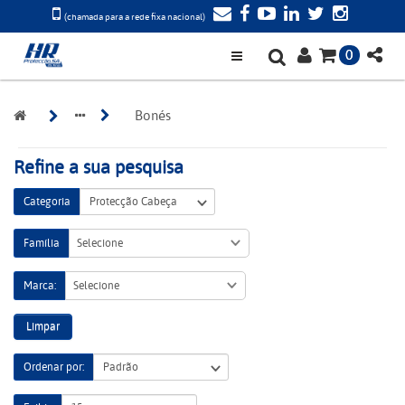
(chamada para a rede fixa nacional)
0
Bonés
Refine a sua pesquisa
Categoria
Família
Selecione
Marca:
Selecione
Limpar
Ordenar por: