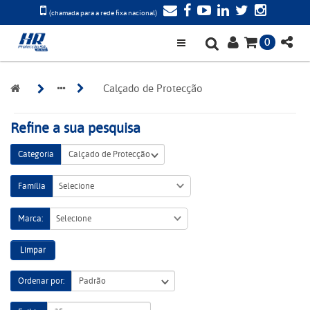
(chamada para a rede fixa nacional)
0
Calçado de Protecção
Refine a sua pesquisa
Categoria
Família
Selecione
Marca:
Selecione
Limpar
Ordenar por: