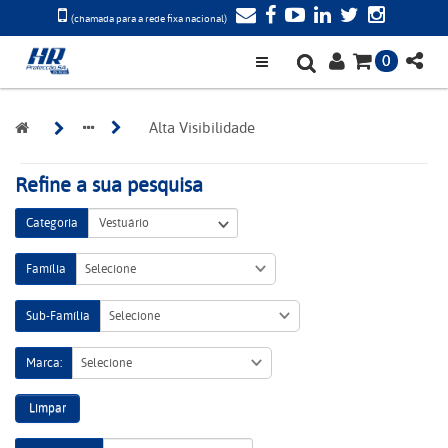
(chamada para a rede fixa nacional)
0
Alta Visibilidade
Refine a sua pesquisa
Categoria
Família
Selecione
Sub-Família
Selecione
Marca:
Selecione
Limpar