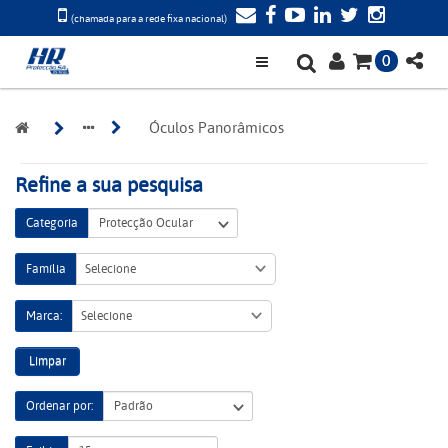
(chamada para a rede fixa nacional)
0
Óculos Panorâmicos
Refine a sua pesquisa
Categoria
Família
Selecione
Marca:
Selecione
Limpar
Ordenar por: