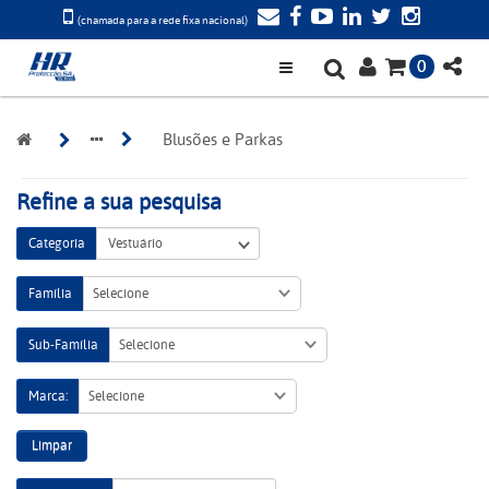
(chamada para a rede fixa nacional)
0
Blusões e Parkas
Refine a sua pesquisa
Categoria
Família
Selecione
Sub-Família
Selecione
Marca:
Selecione
Limpar