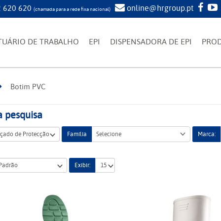
 620 620
online@hrgroup.pt
(chamada para a rede fixa nacional)
TUÁRIO DE TRABALHO
EPI
DISPENSADORA DE EPI
PRO
Botim PVC
a pesquisa
Família
Selecione
Marca:
Exibir: