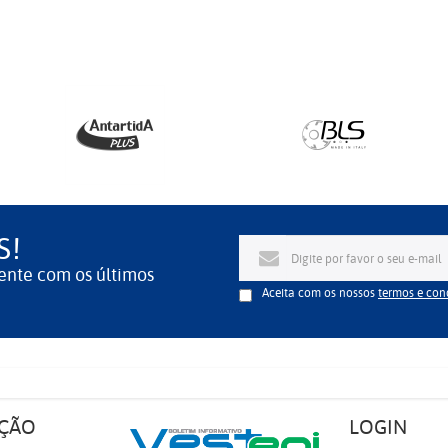
S!
ente com os últimos
Aceita com os nossos
termos e con
ÇÃO
LOGIN