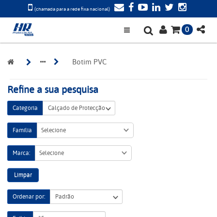
(chamada para a rede fixa nacional)
0
Botim PVC
Refine a sua pesquisa
Categoria
Família
Selecione
Marca:
Selecione
Limpar
Ordenar por: