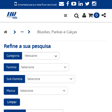
(chamada para a rede fixa nacional)
0
Blusões, Parkas e Calças
Refine a sua pesquisa
Categoria
Família
Selecione
Sub-Família
Selecione
Marca:
Selecione
Limpar