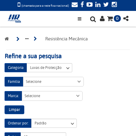
(chamada para a rede fixa nacional)
0
Resistência Mecânica
Refine a sua pesquisa
Categoria
Família
Selecione
Marca:
Selecione
Limpar
Ordenar por: