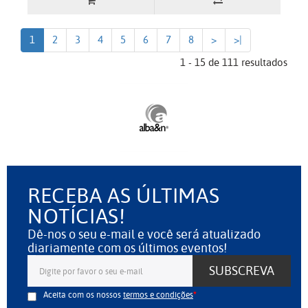
1
2
3
4
5
6
7
8
>
>|
1 - 15 de 111 resultados
RECEBA AS ÚLTIMAS
NOTÍCIAS!
Dê-nos o seu e-mail e você será atualizado
diariamente com os últimos eventos!
SUBSCREVA
Aceita com os nossos
termos e condições