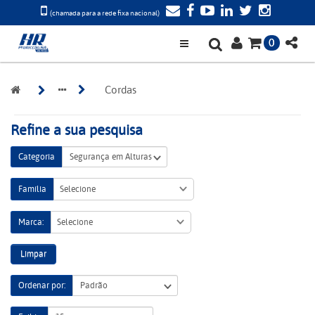
(chamada para a rede fixa nacional)
0
Cordas
Refine a sua pesquisa
Categoria
Família
Selecione
Marca:
Selecione
Limpar
Ordenar por: