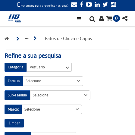
(chamada para a rede fixa nacional)
0
Fatos de Chuva e Capas
Refine a sua pesquisa
Categoria
Família
Selecione
Sub-Família
Selecione
Marca:
Selecione
Limpar